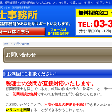
所。税務顧問・起業相談はもちろんのこと、年1回の決算のみでも喜んで対応いたし
対応できる 波間税理士事務所
Top
>
お問い合わせ
お問い合わせ
お気軽にご相談ください！
税理士の波間が直接対応いたします。
顧問税理士を探している方、帳簿の作成の仕方、決算のこと、申告
ど、
初回相談は無料
ですのでお気軽にお問い合わせください。
ご相談いただくことで、
不安や悩みの解消を手助け
できると思いま
いリスクを回避
することができるかもしれません。