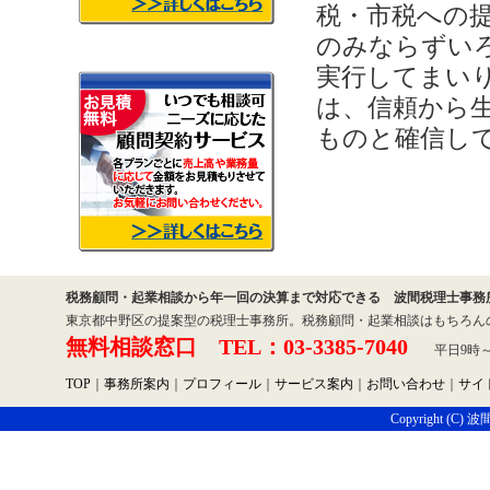
税・市税への
のみならずい
実行してまい
は、信頼から
ものと確信し
税務顧問・起業相談から年一回の決算まで対応できる 波間税理士事務
東京都中野区の提案型の税理士事務所。税務顧問・起業相談はもちろん
無料相談窓口 TEL：03-3385-7040
平日9時～1
TOP
｜
事務所案内
｜
プロフィール
｜
サービス案内
｜
お問い合わせ
｜
サイ
Copyright (C) 波