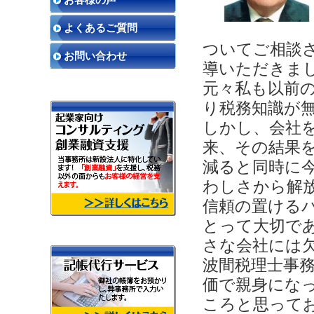
よくあるご質問
ついてご相談
お問い合わせ
導いただきま
元々私も以前
り税務知識が
しかし、会社
来、その結果
減ると同時に
わしさから解
信頼の置ける
とって大切で
さな会社には
波間税理士事
価で親身にな
ころと思って