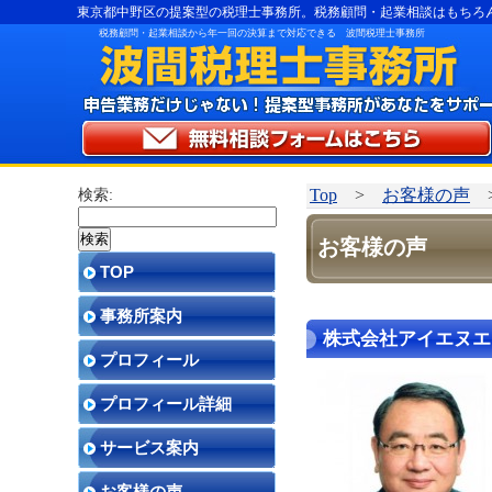
東京都中野区の提案型の税理士事務所。税務顧問・起業相談はもちろ
税務顧問・起業相談から年一回の決算まで対応できる 波間税理士事務所
Top
>
お客様の声
>
検索:
お客様の声
TOP
事務所案内
株式会社アイエヌエ
プロフィール
プロフィール詳細
サービス案内
お客様の声