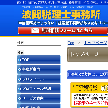
東京都中野区の提案型の税理士事務所。税務顧問・起業相談はもちろ
税務顧問・起業相談から年一回の決算まで対応できる 波間税理士事務所
Top
>
トップページ
検索:
トップページ
TOP
事務所案内
会社の決算は、10
プロフィール
プロフィール詳細
サービス案内
お客様の声